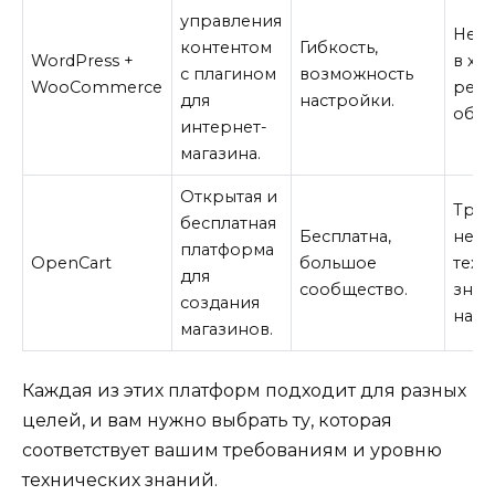
управления
Нео
контентом
Гибкость,
WordPress +
в хо
с плагином
возможность
WooCommerce
регу
для
настройки.
обно
интернет-
магазина.
Открытая и
Треб
бесплатная
Бесплатна,
неко
платформа
OpenCart
большое
техн
для
сообщество.
знан
создания
наст
магазинов.
Каждая из этих платформ подходит для разных
целей, и вам нужно выбрать ту, которая
соответствует вашим требованиям и уровню
технических знаний.