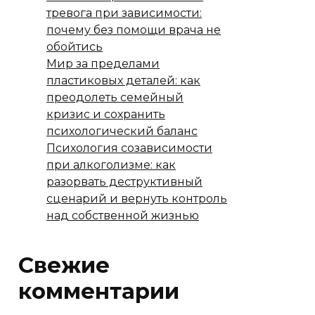
тревога при зависимости:
почему без помощи врача не
обойтись
Мир за пределами
пластиковых деталей: как
преодолеть семейный
кризис и сохранить
психологический баланс
Психология созависимости
при алкоголизме: как
разорвать деструктивный
сценарий и вернуть контроль
над собственной жизнью
Свежие
комментарии