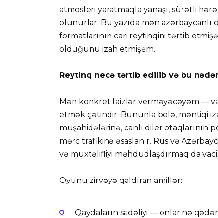
atmosferi yaratmaqla yanaşı, sürətli hərə
olunurlar. Bu yazıda mən azərbaycanlı o
formatlarının cari reytinqini tərtib etmiş
olduğunu izah etmişəm.
Reytinq necə tərtib edilib və bu nədən
Mən konkret faizlər verməyəcəyəm — vah
etmək çətindir. Bununla belə, məntiqi iz
müşahidələrinə, canlı diler otaqlarının
mərc trafikinə əsaslanır. Rus və Azərbay
və müxtəlifliyi məhdudlaşdırmaq da vaci
Oyunu zirvəyə qaldıran amillər:
Qaydaların sadəliyi — onlar nə qədər 