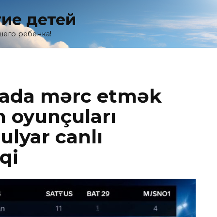
тие детей
шего ребенка!
rada mərc etmək
n oyunçuları
ulyar canlı
qi