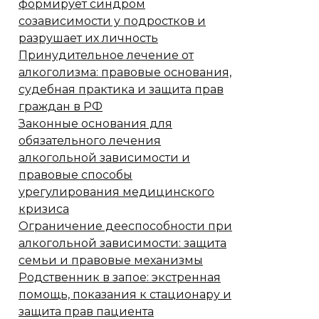
формирует синдром
созависимости у подростков и
разрушает их личность
Принудительное лечение от
алкоголизма: правовые основания,
судебная практика и защита прав
граждан в РФ
Законные основания для
обязательного лечения
алкогольной зависимости и
правовые способы
урегулирования медицинского
кризиса
Ограничение дееспособности при
алкогольной зависимости: защита
семьи и правовые механизмы
Родственник в запое: экстренная
помощь, показания к стационару и
защита прав пациента