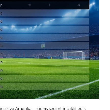
ansız və Amerika — geniş seçimlər təklif edir.