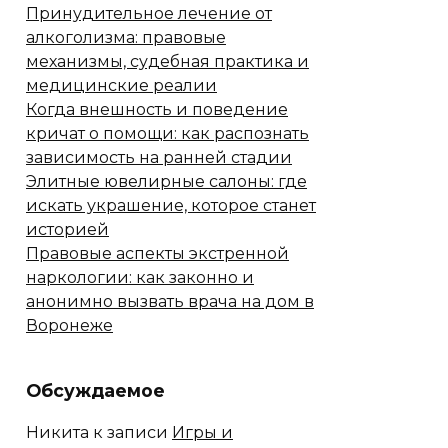
Принудительное лечение от
алкоголизма: правовые
механизмы, судебная практика и
медицинские реалии
Когда внешность и поведение
кричат о помощи: как распознать
зависимость на ранней стадии
Элитные ювелирные салоны: где
искать украшение, которое станет
историей
Правовые аспекты экстренной
наркологии: как законно и
анонимно вызвать врача на дом в
Воронеже
Обсуждаемое
Никита
к записи
Игры и