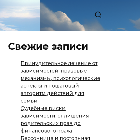
Свежие записи
Принудительное лечение от
зависимостей: правовые
механизмы, психологические
аспекты и пошаговый
алгоритм действий для
семьи
Судебные риски
зависимости: от лишения
родительских прав до
финансового краха
Бессонница и постоянная